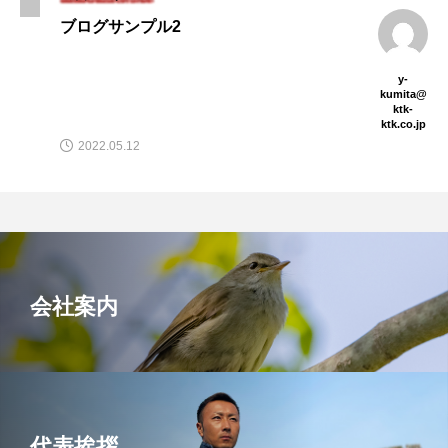
ブログサンプル2
y-
kumita@
ktk-
ktk.co.jp
2022.05.12
会社案内
代表挨拶